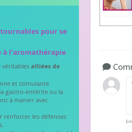
ntournables pour se
 à l'aromathérapie
Comm
e véritables
alliées de
ienne et stimulante
la gastro-entérite ou la
onc à manier avec
r renforcer les défenses
Ema
s.