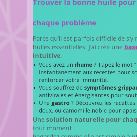
Trouver la bonne huile pour
chaque problème
Parce qu’il est parfois difficile de s
huiles essentielles, j'ai créé une
bas
intuitive
.
Vous avez un
rhume
? Tapez le mot 
instantanément aux recettes pour so
renforcer votre immunité.
Vous souffrez de
symptômes grippa
antivirales et énergisantes pour sout
Une
gastro
? Découvrez les recettes 
doux, ou camomille noble pour apaiser
Une
solution naturelle pour ch
tout moment !
Regardez comme elle est simple à util