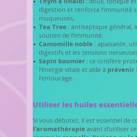
Thym à linalol
: doux, tonique et 
digestion et renforce l’immunité s
muqueuses.
Tea Tree
: antiseptique général, 
soutien de l’immunité.
Camomille noble
: apaisante, ut
digestifs et les tensions nerveuse
Sapin baumier
: ce conifère prote
l’énergie vitale et aide à
prévenir 
l’entourage.
Utiliser les huiles essentiel
Si vous débutez, il est essentiel de 
l’aromathérapie
avant d’utiliser c