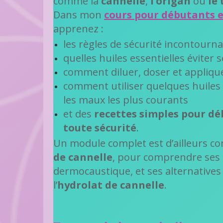
comme la
cannelle
,
l’origan
ou
le
Dans mon
cours pour débutants 
apprenez :
les règles de sécurité incontourn
quelles huiles essentielles éviter s
comment diluer, doser et appliqu
comment utiliser quelques huiles 
les maux les plus courants
et des
recettes simples
pour dé
toute sécurité
.
Un module complet est d’ailleurs c
de cannelle
, pour comprendre ses 
dermocaustique, et ses alternative
l’
hydrolat de cannelle
.