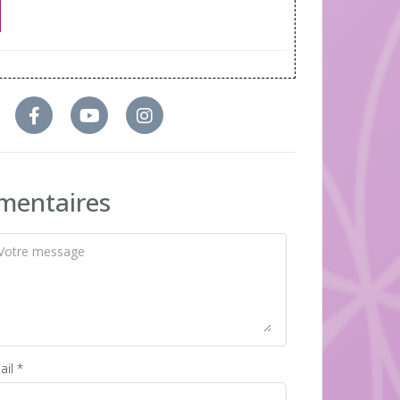
entaires
il *