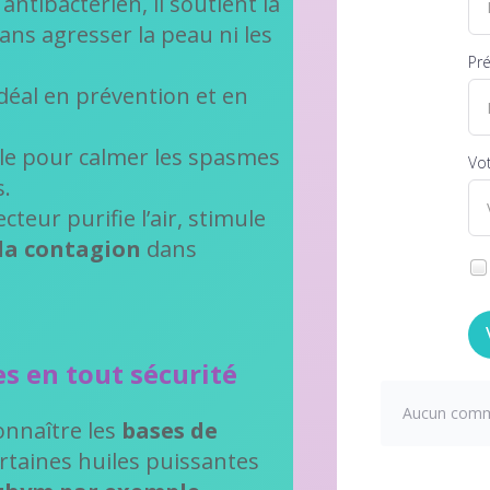
antibactérien, il soutient la
ans agresser la peau ni les
Pr
idéal en prévention et en
ile pour calmer les spasmes
Vot
s.
cteur purifie l’air, stimule
la contagion
dans
les en tout sécurité
Aucun comme
connaître les
bases de
ertaines huiles puissantes