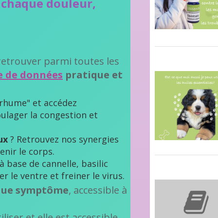
 chaque douleur,
’y retrouver parmi toutes les
e de données
pratique et
"rhume" et accédez
ulager la congestion et
ux
? Retrouvez nos synergies
enir le corps.
à base de cannelle, basilic
 le ventre et freiner le virus.
aque symptôme
, accessible à
iser et elle est accessible