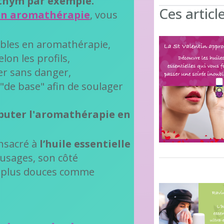
 thym
par exemple.
Ces articl
en aromathérapie
, vous
ables en aromathérapie,
elon les profils,
er sans danger,
"de base" afin de soulager
buter l'aromathérapie en
onsacré à
l’huile essentielle
usages, son côté
s plus douces comme