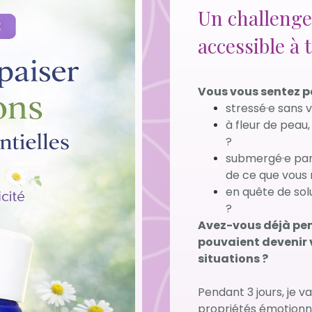
Un challenge 
accessible à 
Vous vous sentez p
stressé·e sans 
à fleur de peau,
?
submergé·e par 
de ce que vous 
en quête de sol
?
Avez-vous déjà pens
pouvaient devenir v
situations
?
Pendant 3 jours, je v
propriétés émotionnel